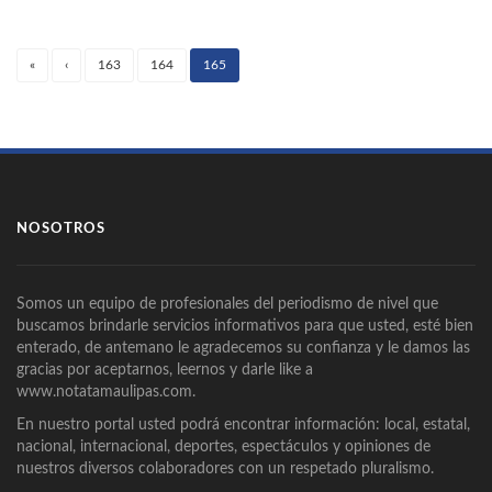
«
‹
163
164
165
(current)
NOSOTROS
Somos un equipo de profesionales del periodismo de nivel que
buscamos brindarle servicios informativos para que usted, esté bien
enterado, de antemano le agradecemos su confianza y le damos las
gracias por aceptarnos, leernos y darle like a
www.notatamaulipas.com.
En nuestro portal usted podrá encontrar información: local, estatal,
nacional, internacional, deportes, espectáculos y opiniones de
nuestros diversos colaboradores con un respetado pluralismo.