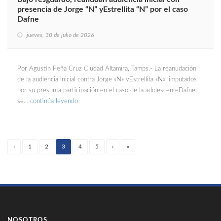
presencia de Jorge “N” yEstrellita “N” por el caso
Dafne
jueves, 30 de julio de 2026
Por Agustín Peña Cruz Ciudad Altamira, Tamps.- La reanudación
de la audiencia inicial contra Jorge «N» yEstrellita «N», imputados
por su presunta participación en el caso de la adolescenteDafne,
se…
continúa leyendo
‹
1
2
3
4
5
›
»
(current)
NOSOTROS