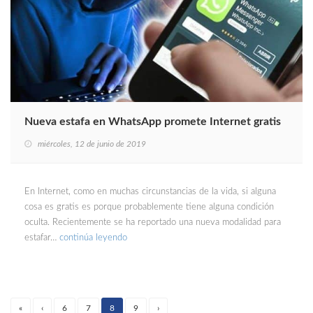
Nueva estafa en WhatsApp promete Internet gratis
miércoles, 12 de junio de 2019
En Internet, como en muchas circunstancias de la vida, si alguna
cosa es gratis es porque probablemente tiene alguna condición
oculta. Recientemente se ha reportado una nueva modalidad para
estafar…
continúa leyendo
«
‹
6
7
8
9
›
(current)