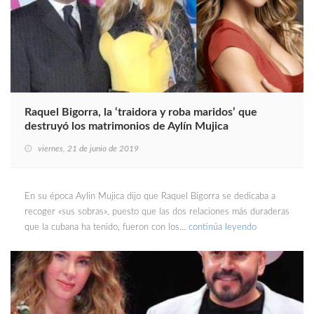
Raquel Bigorra, la ‘traidora y roba maridos’ que
destruyó los matrimonios de Aylín Mujica
viernes, 21 de junio de 2019
En su época Aylin Mujica dijo que Raquel Bigorra se dedicaba a
recoger «sus sobras», puesto que las dos relaciones más duraderas
que la cubana ha tenido, fueron con los…
continúa leyendo