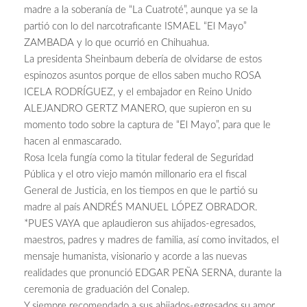
madre a la soberanía de “La Cuatroté”, aunque ya se la
partió con lo del narcotraficante ISMAEL “El Mayo”
ZAMBADA y lo que ocurrió en Chihuahua.
La presidenta Sheinbaum debería de olvidarse de estos
espinozos asuntos porque de ellos saben mucho ROSA
ICELA RODRÍGUEZ, y el embajador en Reino Unido
ALEJANDRO GERTZ MANERO, que supieron en su
momento todo sobre la captura de “El Mayo”, para que le
hacen al enmascarado.
Rosa Icela fungía como la titular federal de Seguridad
Pública y el otro viejo mamón millonario era el fiscal
General de Justicia, en los tiempos en que le partió su
madre al país ANDRÉS MANUEL LÓPEZ OBRADOR.
*PUES VAYA que aplaudieron sus ahijados-egresados,
maestros, padres y madres de familia, así como invitados, el
mensaje humanista, visionario y acorde a las nuevas
realidades que pronunció EDGAR PEÑA SERNA, durante la
ceremonia de graduación del Conalep.
Y siempre recomendado a sus ahijados-egresados su amor