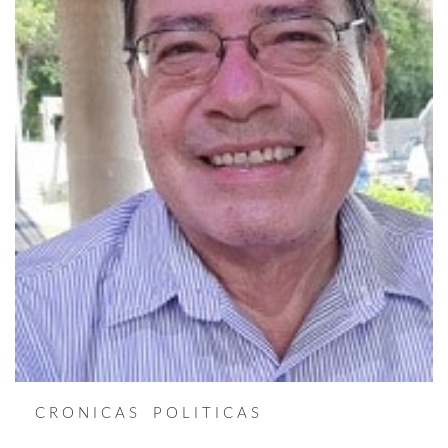
C R O N I C A S P O L I T I C A S