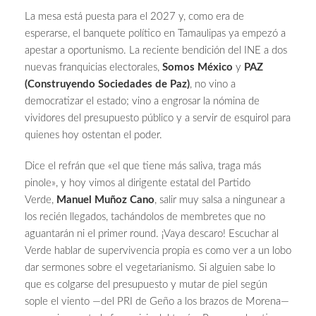
La mesa está puesta para el 2027 y, como era de
esperarse, el banquete político en Tamaulipas ya empezó a
apestar a oportunismo. La reciente bendición del INE a dos
nuevas franquicias electorales,
Somos México
y
PAZ
(Construyendo Sociedades de Paz)
, no vino a
democratizar el estado; vino a engrosar la nómina de
vividores del presupuesto público y a servir de esquirol para
quienes hoy ostentan el poder.
Dice el refrán que «el que tiene más saliva, traga más
pinole», y hoy vimos al dirigente estatal del Partido
Verde,
Manuel Muñoz Cano
, salir muy salsa a ningunear a
los recién llegados, tachándolos de membretes que no
aguantarán ni el primer round. ¡Vaya descaro! Escuchar al
Verde hablar de supervivencia propia es como ver a un lobo
dar sermones sobre el vegetarianismo. Si alguien sabe lo
que es colgarse del presupuesto y mutar de piel según
sople el viento —del PRI de Geño a los brazos de Morena—