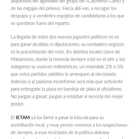
asqueados del agandalle del grupo del «Cachorro» Cantú y
de las migajas del priismo. Hacia allá van, a recoger los
despojos y a venderles espejitos de candidaturas a los que
se quedaron fuera del reparto.
La llegada de estos dos nuevos juguetes políticos no es
para ganar alcaldías ni diputaciones; su verdadero negocio
es la pulverización del voto. En distritos locales clave de
Matamoros, donde la moneda siempre está en el aire y los
márgenes se vuelven milimétricos, un miserable 2% o 3%
que estos partidos satélites le arranquen al electorado
indeciso o al panismo inconforme será más que suficiente
para entregarle la plaza en bandeja de plata al oficialismo.
No juegan a ganar; juegan a estorbar al servicio del mejor
postor.
El
IETAM
ya los llamó a pasar la báscula para su
acreditación local, y muy pronto veremos a los sospechosos
de siempre, a esos reciclados de la política aldeana