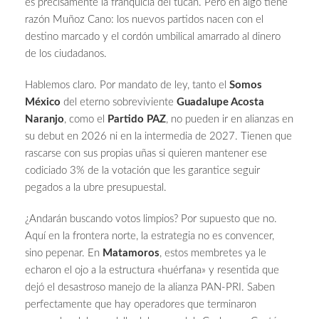
es precisamente la franquicia del tucán. Pero en algo tiene
razón Muñoz Cano: los nuevos partidos nacen con el
destino marcado y el cordón umbilical amarrado al dinero
de los ciudadanos.
Hablemos claro. Por mandato de ley, tanto el
Somos
México
del eterno sobreviviente
Guadalupe Acosta
Naranjo
, como el
Partido PAZ
, no pueden ir en alianzas en
su debut en 2026 ni en la intermedia de 2027. Tienen que
rascarse con sus propias uñas si quieren mantener ese
codiciado 3% de la votación que les garantice seguir
pegados a la ubre presupuestal.
¿Andarán buscando votos limpios? Por supuesto que no.
Aquí en la frontera norte, la estrategia no es convencer,
sino pepenar. En
Matamoros
, estos membretes ya le
echaron el ojo a la estructura «huérfana» y resentida que
dejó el desastroso manejo de la alianza PAN-PRI. Saben
perfectamente que hay operadores que terminaron