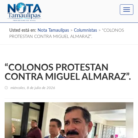
Toggl
navig
Usted está en:
Nota Tamaulipas
>
Columnistas
>
“COLONOS
PROTESTAN CONTRA MIGUEL ALMARAZ”.
“COLONOS PROTESTAN
CONTRA MIGUEL ALMARAZ”.
miércoles, 8 de julio de 2026