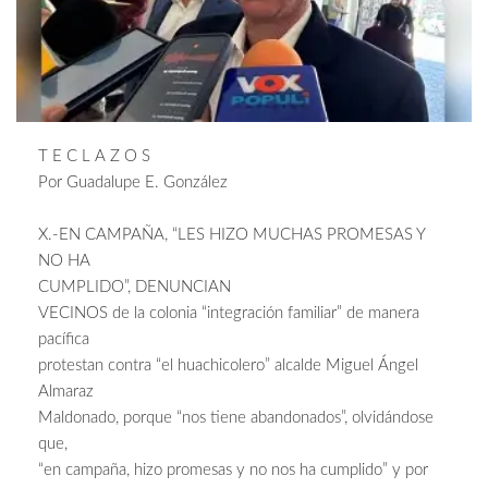
T E C L A Z O S
Por Guadalupe E. González
X.-EN CAMPAÑA, “LES HIZO MUCHAS PROMESAS Y
NO HA
CUMPLIDO”, DENUNCIAN
VECINOS de la colonia “integración familiar” de manera
pacífica
protestan contra “el huachicolero” alcalde Miguel Ángel
Almaraz
Maldonado, porque “nos tiene abandonados”, olvidándose
que,
“en campaña, hizo promesas y no nos ha cumplido” y por