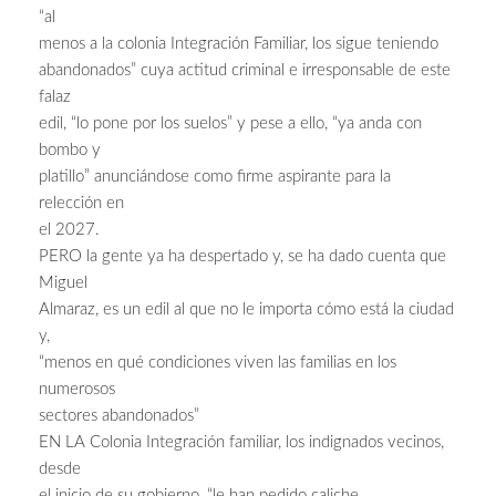
“al
menos a la colonia Integración Familiar, los sigue teniendo
abandonados” cuya actitud criminal e irresponsable de este
falaz
edil, “lo pone por los suelos” y pese a ello, “ya anda con
bombo y
platillo” anunciándose como firme aspirante para la
relección en
el 2027.
PERO la gente ya ha despertado y, se ha dado cuenta que
Miguel
Almaraz, es un edil al que no le importa cómo está la ciudad
y,
“menos en qué condiciones viven las familias en los
numerosos
sectores abandonados”
EN LA Colonia Integración familiar, los indignados vecinos,
desde
el inicio de su gobierno, “le han pedido caliche,