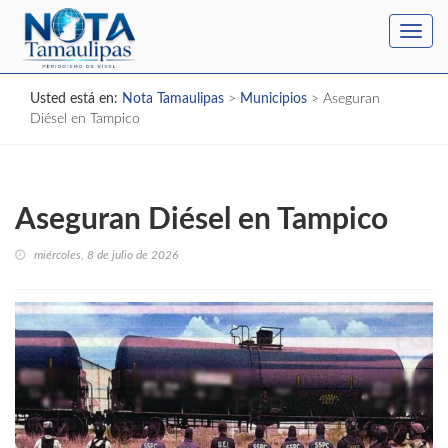
Toggl
navig
Usted está en:
Nota Tamaulipas
>
Municipios
>
Aseguran
Diésel en Tampico
Aseguran Diésel en Tampico
miércoles, 8 de julio de 2026