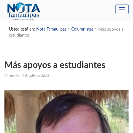
Toggl
navig
Usted está en:
Nota Tamaulipas
>
Columnistas
>
Más apoyos a
estudiantes
Más apoyos a estudiantes
martes, 7 de julio de 2026