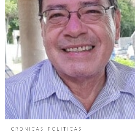
C R O N I C A S P O L I T I C A S