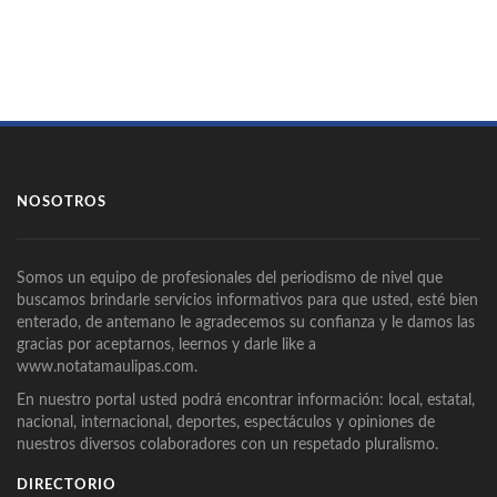
NOSOTROS
Somos un equipo de profesionales del periodismo de nivel que
buscamos brindarle servicios informativos para que usted, esté bien
enterado, de antemano le agradecemos su confianza y le damos las
gracias por aceptarnos, leernos y darle like a
www.notatamaulipas.com.
En nuestro portal usted podrá encontrar información: local, estatal,
nacional, internacional, deportes, espectáculos y opiniones de
nuestros diversos colaboradores con un respetado pluralismo.
DIRECTORIO