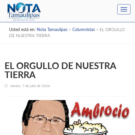
Toggl
navig
Usted está en:
Nota Tamaulipas
>
Columnistas
>
EL ORGULLO
DE NUESTRA TIERRA
EL ORGULLO DE NUESTRA
TIERRA
martes, 7 de julio de 2026