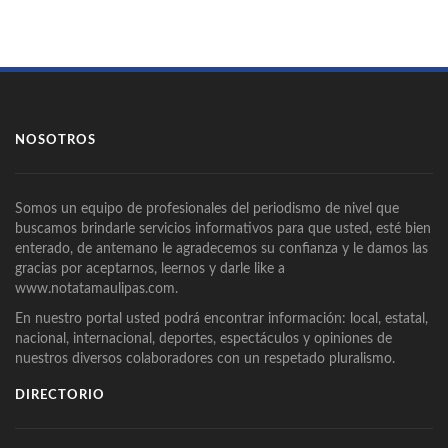
NOSOTROS
Somos un equipo de profesionales del periodismo de nivel que
buscamos brindarle servicios informativos para que usted, esté bien
enterado, de antemano le agradecemos su confianza y le damos las
gracias por aceptarnos, leernos y darle like a
www.notatamaulipas.com.
En nuestro portal usted podrá encontrar información: local, estatal,
nacional, internacional, deportes, espectáculos y opiniones de
nuestros diversos colaboradores con un respetado pluralismo.
DIRECTORIO