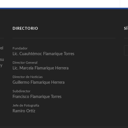
DIRECTORIO
S
el
Fundador
Lic. Cuauhtémoc Flamarique Torres
 su
Director General
 y
Lic. Marcela Flamarique Herrera
Director de Noticias
Guillermo Flamarique Herrera
Subdirector
Francisco Flamarique Torres
Jefe de Fotografía
Ramiro Ortíz