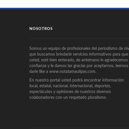
NOSOTROS
Somos un equipo de profesionales del periodismo de niv
que buscamos brindarle servicios informativos para que
usted, esté bien enterado, de antemano le agradecemos
confianza y le damos las gracias por aceptarnos, leernos
darle like a www.notatamaulipas.com.
En nuestro portal usted podrá encontrar información:
local, estatal, nacional, internacional, deportes,
espectáculos y opiniones de nuestros diversos
colaboradores con un respetado pluralismo.