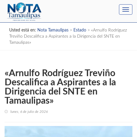
Toggl
navig
Usted está en:
Nota Tamaulipas
>
Estado
>
«Arnulfo Rodríguez
Treviño Descalifica a Aspirantes a la Dirigencia del SNTE en
Tamaulipas»
«Arnulfo Rodríguez Treviño
Descalifica a Aspirantes a la
Dirigencia del SNTE en
Tamaulipas»
lunes, 6 de julio de 2026