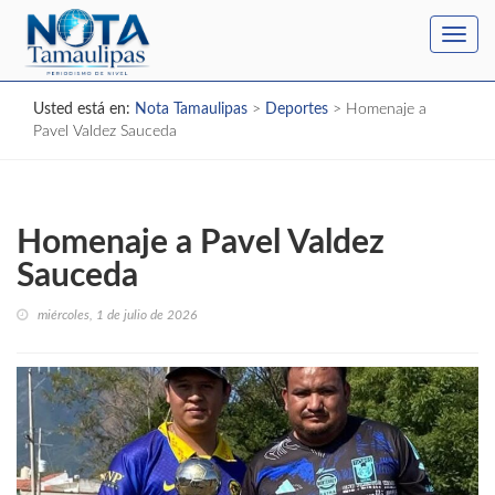
Toggl
navig
Usted está en:
Nota Tamaulipas
>
Deportes
>
Homenaje a
Pavel Valdez Sauceda
Homenaje a Pavel Valdez
Sauceda
miércoles, 1 de julio de 2026