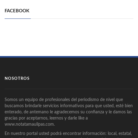
FACEBOOK
NOSOTROS
Somos un equipo de profesionales del periodismo de nivel que
buscamos brindarle servicios informativos para que usted, esté bien
enterado, de antemano le agradecemos su confianza y le damos las
gracias por aceptarnos, leernos y darle like a
www.notatamaulipas.com.
En nuestro portal usted podrá encontrar información: local, estatal,