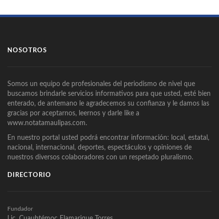
NOSOTROS
Somos un equipo de profesionales del periodismo de nivel que
buscamos brindarle servicios informativos para que usted, esté bien
enterado, de antemano le agradecemos su confianza y le damos las
gracias por aceptarnos, leernos y darle like a
www.notatamaulipas.com.
En nuestro portal usted podrá encontrar información: local, estatal,
nacional, internacional, deportes, espectáculos y opiniones de
nuestros diversos colaboradores con un respetado pluralismo.
DIRECTORIO
Fundador
Lic. Cuauhtémoc Flamarique Torres