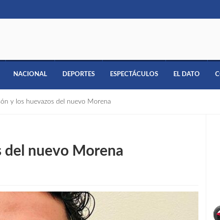
NACIONAL
DEPORTES
ESPECTÁCULOS
EL DATO
C
són y los huevazos del nuevo Morena
s del nuevo Morena