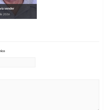
para vender
 de 2026
nico