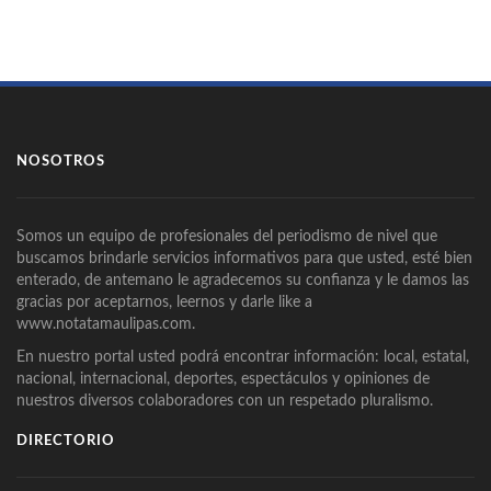
NOSOTROS
Somos un equipo de profesionales del periodismo de nivel que
buscamos brindarle servicios informativos para que usted, esté bien
enterado, de antemano le agradecemos su confianza y le damos las
gracias por aceptarnos, leernos y darle like a
www.notatamaulipas.com.
En nuestro portal usted podrá encontrar información: local, estatal,
nacional, internacional, deportes, espectáculos y opiniones de
nuestros diversos colaboradores con un respetado pluralismo.
DIRECTORIO