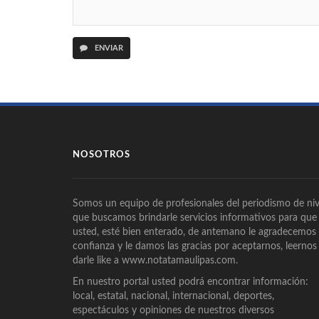
ENVIAR
NOSOTROS
Somos un equipo de profesionales del periodismo de niv
que buscamos brindarle servicios informativos para que
usted, esté bien enterado, de antemano le agradecemos
confianza y le damos las gracias por aceptarnos, leernos
darle like a www.notatamaulipas.com.
En nuestro portal usted podrá encontrar información:
local, estatal, nacional, internacional, deportes,
espectáculos y opiniones de nuestros diversos