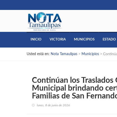
INICIO
VICTORIA
MUNICIPIOS
ESTADO
Usted está en:
Nota Tamaulipas
>
Municipios
>
Continúa
Continúan los Traslados 
Municipal brindando cert
Familias de San Fernand
lunes, 8 de junio de 2026