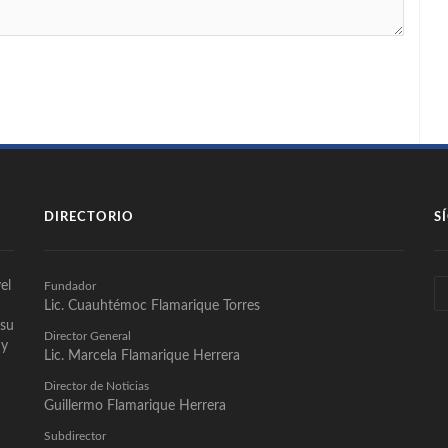
DIRECTORIO
S
el
Fundador
Lic. Cuauhtémoc Flamarique Torres
 su
Director General
 y
Lic. Marcela Flamarique Herrera
Director de Noticias
Guillermo Flamarique Herrera
Subdirector