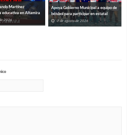
ando Martínez
Apoya Gobierno Municipal a equipo de
a educativa en Altamira
Ent
béisbol para participar en estatal
Sume
 de 2026
7 de agosto de 2026
Verg
7
nico