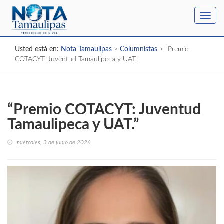
Toggl
navig
Usted está en:
Nota Tamaulipas
>
Columnistas
>
“Premio
COTACYT: Juventud Tamaulipeca y UAT.”
“Premio COTACYT: Juventud
Tamaulipeca y UAT.”
miércoles, 3 de junio de 2026