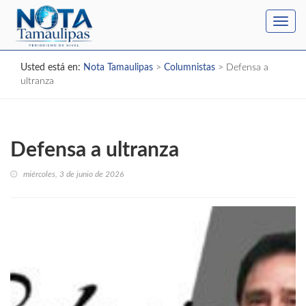
Toggl
navig
Usted está en:
Nota Tamaulipas
>
Columnistas
>
Defensa a
ultranza
Defensa a ultranza
miércoles, 3 de junio de 2026