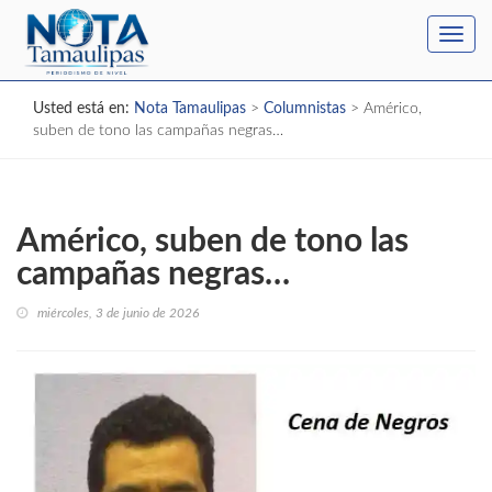
Toggl
navig
Usted está en:
Nota Tamaulipas
>
Columnistas
>
Américo,
suben de tono las campañas negras…
Américo, suben de tono las
campañas negras…
miércoles, 3 de junio de 2026