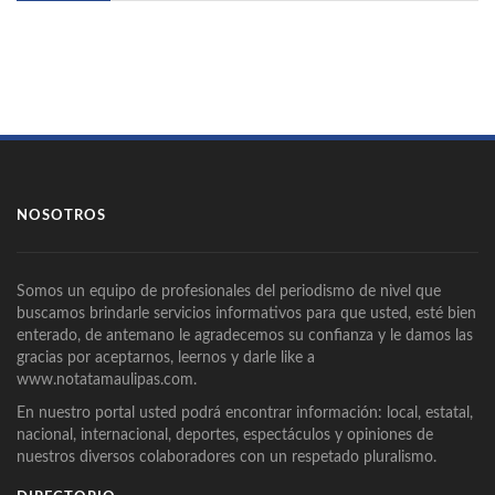
NOSOTROS
Somos un equipo de profesionales del periodismo de nivel que
buscamos brindarle servicios informativos para que usted, esté bien
enterado, de antemano le agradecemos su confianza y le damos las
gracias por aceptarnos, leernos y darle like a
www.notatamaulipas.com.
En nuestro portal usted podrá encontrar información: local, estatal,
nacional, internacional, deportes, espectáculos y opiniones de
nuestros diversos colaboradores con un respetado pluralismo.