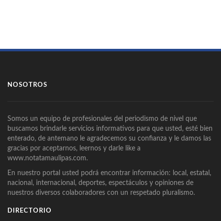
NOSOTROS
Somos un equipo de profesionales del periodismo de nivel que
buscamos brindarle servicios informativos para que usted, esté bien
enterado, de antemano le agradecemos su confianza y le damos las
gracias por aceptarnos, leernos y darle like a
www.notatamaulipas.com.
En nuestro portal usted podrá encontrar información: local, estatal,
nacional, internacional, deportes, espectáculos y opiniones de
nuestros diversos colaboradores con un respetado pluralismo.
DIRECTORIO