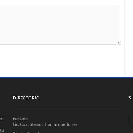
DIRECTORIO
S
el
Fundador
Lic. Cuauhtémoc Flamarique Torres
 su