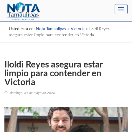
Toggl
navig
Usted está en:
Nota Tamaulipas
>
Victoria
>
Iloldi Reyes
asegura estar limpio para contender en Victoria
Iloldi Reyes asegura estar
limpio para contender en
Victoria
domingo, 31 de mayo de 2026