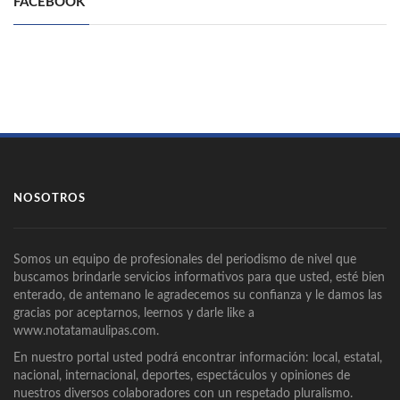
FACEBOOK
NOSOTROS
Somos un equipo de profesionales del periodismo de nivel que
buscamos brindarle servicios informativos para que usted, esté bien
enterado, de antemano le agradecemos su confianza y le damos las
gracias por aceptarnos, leernos y darle like a
www.notatamaulipas.com.
En nuestro portal usted podrá encontrar información: local, estatal,
nacional, internacional, deportes, espectáculos y opiniones de
nuestros diversos colaboradores con un respetado pluralismo.