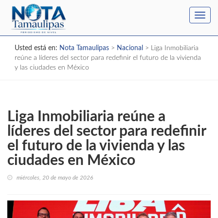
Toggl
navig
Usted está en:
Nota Tamaulipas
>
Nacional
>
Liga Inmobiliaria
reúne a líderes del sector para redefinir el futuro de la vivienda
y las ciudades en México
Liga Inmobiliaria reúne a
líderes del sector para redefinir
el futuro de la vivienda y las
ciudades en México
miércoles, 20 de mayo de 2026