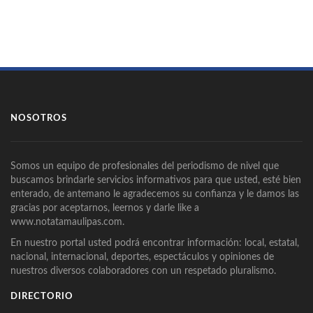
NOSOTROS
Somos un equipo de profesionales del periodismo de nivel que
buscamos brindarle servicios informativos para que usted, esté bien
enterado, de antemano le agradecemos su confianza y le damos las
gracias por aceptarnos, leernos y darle like a
www.notatamaulipas.com.
En nuestro portal usted podrá encontrar información: local, estatal,
nacional, internacional, deportes, espectáculos y opiniones de
nuestros diversos colaboradores con un respetado pluralismo.
DIRECTORIO