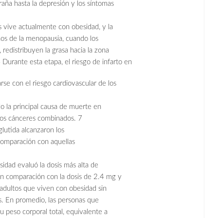
raña hasta la depresión y los síntomas
s vive actualmente con obesidad, y la
ños de la menopausia, cuando los
edistribuyen la grasa hacia la zona
 Durante esta etapa, el riesgo de infarto en
se con el riesgo cardiovascular de los
 la principal causa de muerte en
 los cánceres combinados. 7
glutida alcanzaron los
comparación con aquellas
dad evaluó la dosis más alta de
n comparación con la dosis de 2.4 mg y
dultos que viven con obesidad sin
s. En promedio, las personas que
u peso corporal total, equivalente a