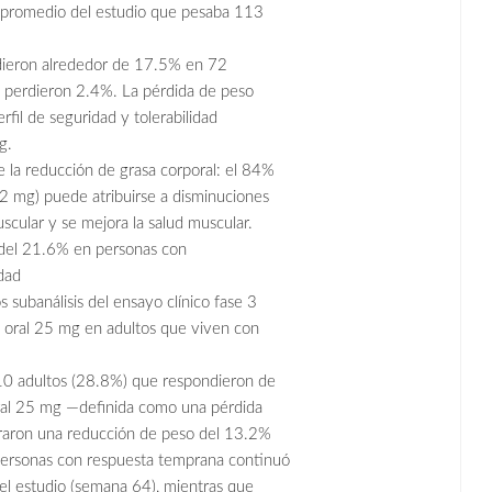
 promedio del estudio que pesaba 113
rdieron alrededor de 17.5% en 72
o perdieron 2.4%. La pérdida de peso
il de seguridad y tolerabilidad
g.
 la reducción de grasa corporal: el 84%
2 mg) puede atribuirse a disminuciones
scular y se mejora la salud muscular.
 del 21.6% en personas con
dad
subanálisis del ensayo clínico fase 3
oral 25 mg en adultos que viven con
10 adultos (28.8%) que respondieron de
ral 25 mg —definida como una pérdida
raron una reducción de peso del 13.2%
personas con respuesta temprana continuó
el estudio (semana 64), mientras que