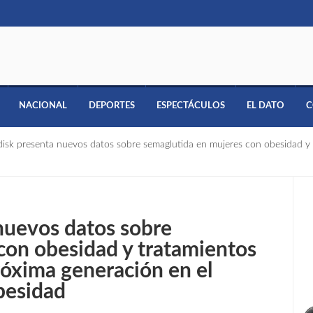
NACIONAL
DEPORTES
ESPECTÁCULOS
EL DATO
C
sk presenta nuevos datos sobre semaglutida en mujeres con obesidad y 
nuevos datos sobre
con obesidad y tratamientos
róxima generación en el
besidad