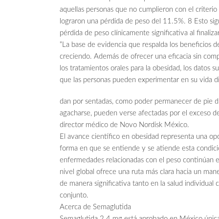
aquellas personas que no cumplieron con el criteri
lograron una pérdida de peso del 11.5%. 8 Esto si
pérdida de peso clínicamente significativa al finaliza
“La base de evidencia que respalda los beneficios d
creciendo. Además de ofrecer una eficacia sin comp
los tratamientos orales para la obesidad, los datos s
que las personas pueden experimentar en su vida d
dan por sentadas, como poder permanecer de pie d
agacharse, pueden verse afectadas por el exceso de 
director médico de Novo Nordisk México.
El avance científico en obesidad representa una opo
forma en que se entiende y se atiende esta condic
enfermedades relacionadas con el peso continúan e
nivel global ofrece una ruta más clara hacia un mane
de manera significativa tanto en la salud individual
conjunto.
Acerca de Semaglutida
Semaglutida 2.4 mg está aprobado en México única