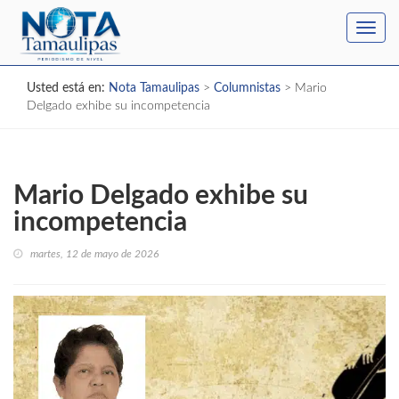
Toggl
navig
Usted está en:
Nota Tamaulipas
>
Columnistas
>
Mario
Delgado exhibe su incompetencia
Mario Delgado exhibe su
incompetencia
martes, 12 de mayo de 2026