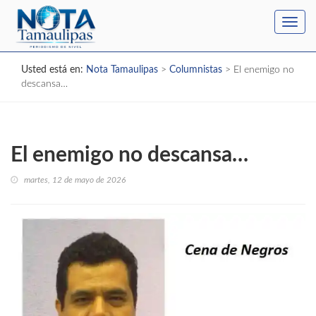
Toggl
navig
Usted está en:
Nota Tamaulipas
>
Columnistas
>
El enemigo no
descansa…
El enemigo no descansa…
martes, 12 de mayo de 2026