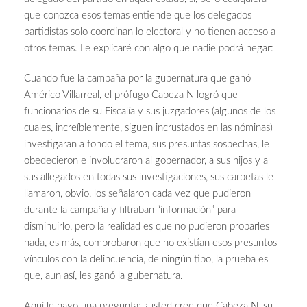
que conozca esos temas entiende que los delegados
partidistas solo coordinan lo electoral y no tienen acceso a
otros temas. Le explicaré con algo que nadie podrá negar:
Cuando fue la campaña por la gubernatura que ganó
Américo Villarreal, el prófugo Cabeza N logró que
funcionarios de su Fiscalía y sus juzgadores (algunos de los
cuales, increíblemente, siguen incrustados en las nóminas)
investigaran a fondo el tema, sus presuntas sospechas, le
obedecieron e involucraron al gobernador, a sus hijos y a
sus allegados en todas sus investigaciones, sus carpetas le
llamaron, obvio, los señalaron cada vez que pudieron
durante la campaña y filtraban “información” para
disminuirlo, pero la realidad es que no pudieron probarles
nada, es más, comprobaron que no existían esos presuntos
vínculos con la delincuencia, de ningún tipo, la prueba es
que, aun así, les ganó la gubernatura.
Aquí le hago una pregunta: ¿usted cree que Cabeza N, su