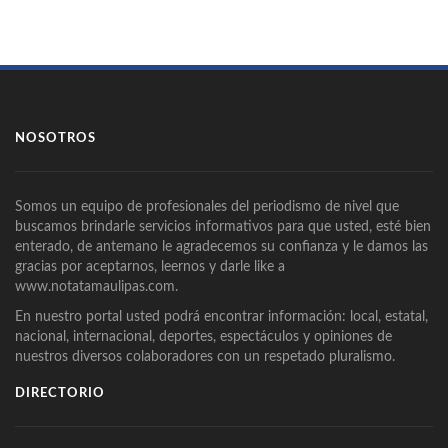
NOSOTROS
Somos un equipo de profesionales del periodismo de nivel que
buscamos brindarle servicios informativos para que usted, esté bien
enterado, de antemano le agradecemos su confianza y le damos las
gracias por aceptarnos, leernos y darle like a
www.notatamaulipas.com.
En nuestro portal usted podrá encontrar información: local, estatal,
nacional, internacional, deportes, espectáculos y opiniones de
nuestros diversos colaboradores con un respetado pluralismo.
DIRECTORIO