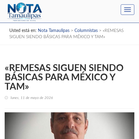
Toggl
navig
Usted está en:
Nota Tamaulipas
>
Columnistas
>
«REMESAS
SIGUEN SIENDO BÁSICAS PARA MÉXICO Y TAM»
«REMESAS SIGUEN SIENDO
BÁSICAS PARA MÉXICO Y
TAM»
lunes, 11 de mayo de 2026