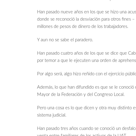
Han pasado nueve años en los que se hizo una acu
donde se reconoció la desviación para otros fines –
millones de pesos de dinero de los trabajadores.
Y aun no se sabe el paradero.
Han pasado cuatro años de los que se dice que Ca
por temor a que le ejecuten una orden de aprehens
Por algo será, algo hizo reñido con el ejercicio públi
Además, lo que han difundido es que se le conoció u
Mayor de la Federación y del Congreso Local.
Pero una cosa es lo que dicen y otra muy distinto 
sistema judicial.
Han pasado tres años cuando se conoció un desfalco
venta entre familiares de los activos de la UAT.