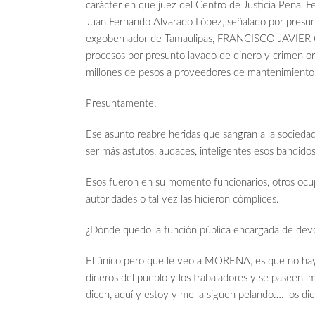
carácter en que juez del Centro de Justicia Penal F
Juan Fernando Alvarado López, señalado por presunt
exgobernador de Tamaulipas, FRANCISCO JAVIER
procesos por presunto lavado de dinero y crimen or
millones de pesos a proveedores de mantenimiento
Presuntamente.
Ese asunto reabre heridas que sangran a la sociedad 
ser más astutos, audaces, inteligentes esos bandidos
Esos fueron en su momento funcionarios, otros ocupa
autoridades o tal vez las hicieron cómplices.
¿Dónde quedo la función pública encargada de devo
El único pero que le veo a MORENA, es que no haya
dineros del pueblo y los trabajadores y se paseen 
dicen, aquí y estoy y me la siguen pelando…. los die