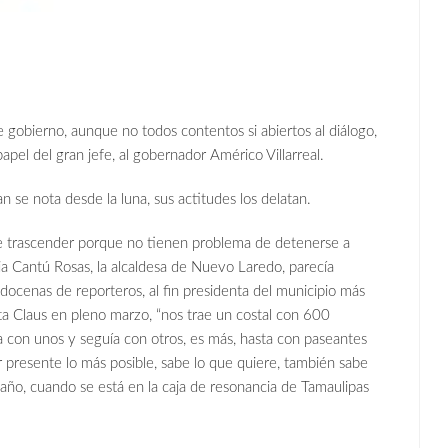
e gobierno, aunque no todos contentos si abiertos al diálogo,
apel del gran jefe, al gobernador Américo Villarreal.
an se nota desde la luna, sus actitudes los delatan.
de trascender porque no tienen problema de detenerse a
ia Cantú Rosas, la alcaldesa de Nuevo Laredo, parecía
 docenas de reporteros, al fin presidenta del municipio más
nta Claus en pleno marzo, “nos trae un costal con 600
ba con unos y seguía con otros, es más, hasta con paseantes
ar presente lo más posible, sabe lo que quiere, también sabe
ño, cuando se está en la caja de resonancia de Tamaulipas