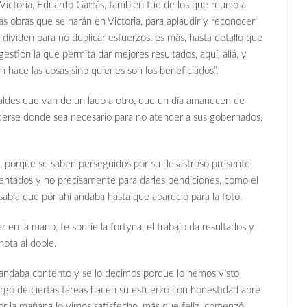
 Victoria, Eduardo Gattás, también fue de los que reunió a
as obras que se harán en Victoria, para aplaudir y reconocer
 dividen para no duplicar esfuerzos, es más, hasta detalló que
estión la que permita dar mejores resultados, aquí, allá, y
 hace las cosas sino quienes son los beneficiados”.
lcaldes que van de un lado a otro, que un día amanecen de
derse donde sea necesario para no atender a sus gobernados,
s, porque se saben perseguidos por su desastroso presente,
sentados y no precisamente para darles bendiciones, como el
bía que por ahí andaba hasta que apareció para la foto.
r en la mano, te sonríe la fortyna, el trabajo da resultados y
 nota al doble.
, andaba contento y se lo decimos porque lo hemos visto
rgo de ciertas tareas hacen su esfuerzo con honestidad abre
por la mañana lo vimos satisfecho, más que feliz, comenzó