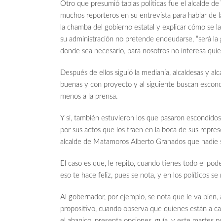
Otro que presumió tablas políticas fue el alcalde de
muchos reporteros en su entrevista para hablar de l
la chamba del gobierno estatal y explicar cómo se la
su administración no pretende endeudarse, “será la g
donde sea necesario, para nosotros no interesa quien
Después de ellos siguió la medianía, alcaldesas y a
buenas y con proyecto y al siguiente buscan escon
menos a la prensa.
Y si, también estuvieron los que pasaron escondido
por sus actos que los traen en la boca de sus repre
alcalde de Matamoros Alberto Granados que nadie sa
El caso es que, le repito, cuando tienes todo el pode
eso te hace feliz, pues se nota, y en los políticos se
Al gobernador, por ejemplo, se nota que le va bien
propositivo, cuando observa que quienes están a ca
el abanico, presenta opciones, guía, y este martes 