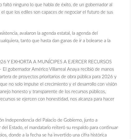
o faltó ninguno lo que habla de éxito, de un gobernador al
 el que los ediles son capaces de negociar el futuro de sus
asistencia, avalaron la agenda estatal, la agenda del
cualquiera, tanto que hasta dan ganas de ir a bolearse a la
26 Y EXHORTA A MUNÍCIPES A EJERCER RECURSOS
l gobernador Américo Villarreal Anaya recibió de manos
 cartera de proyectos prioritarios de obra pública para 2026 y
que no solo impulse el crecimiento y el desarrollo con visión
anejo honesto y transparente de los recursos públicos,
recursos se ejercen con honestidad, nos alcanza para hacer
ón Independencia del Palacio de Gobierno, junto a
r del Estado, el mandatario reiteró su respaldo para continuar
os, donde a la fecha se ha invertido una cifra histórica