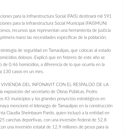
ones para la Infraestructura Social (FAIS) destinará mil 591
ciones para la Infraestructura Social Municipal (FAISMUN)
esos, recursos que representan una herramienta de justicia
de primera mano las necesidades específicas de la población.
estrategia de seguridad en Tamaulipas, que colocan al estado
icidios dolosos. Explicó que en febrero de este año se
o de 0.46 homicidios, a diferencia de lo que ocurría en la
ta 130 casos en un mes.
 VIVIENDA DEL INFONAVIT CON EL RESPALDO DE LA
osición del secretario de Obras Públicas, Pedro
os 43 municipios y los grandes proyectos estratégicos en
Anaya mencionó el liderazgo de Tamaulipas en la construcción
denta Claudia Sheinbaum Pardo, quien incluyó a la entidad en
 25 canchas deportivas, con una inversión federal de 52.8
n una inversión estatal de 12.9 millones de pesos para la