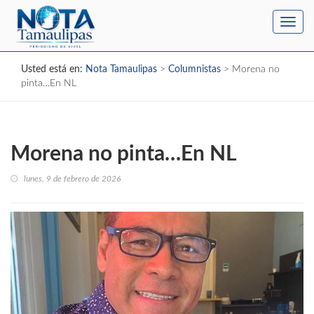
Toggl
navig
Usted está en:
Nota Tamaulipas
>
Columnistas
>
Morena no
pinta…En NL
Morena no pinta…En NL
lunes, 9 de febrero de 2026