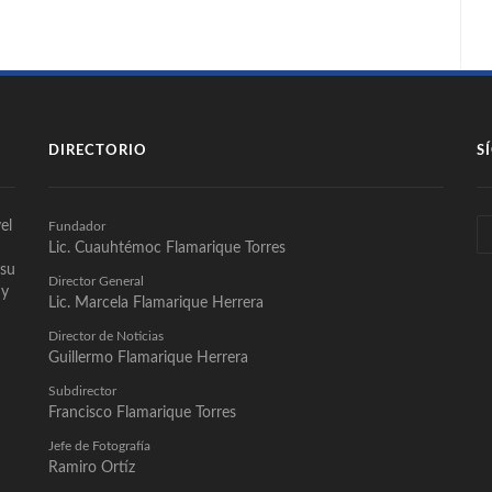
DIRECTORIO
S
el
Fundador
Lic. Cuauhtémoc Flamarique Torres
 su
Director General
 y
Lic. Marcela Flamarique Herrera
Director de Noticias
Guillermo Flamarique Herrera
Subdirector
Francisco Flamarique Torres
Jefe de Fotografía
Ramiro Ortíz