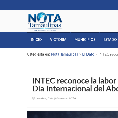
INICIO
VICTORIA
MUNICIPIOS
ESTADO
Usted está en:
Nota Tamaulipas
>
El Dato
>
INTEC recon
INTEC reconoce la labor 
Día Internacional del A
martes, 3 de febrero de 2026