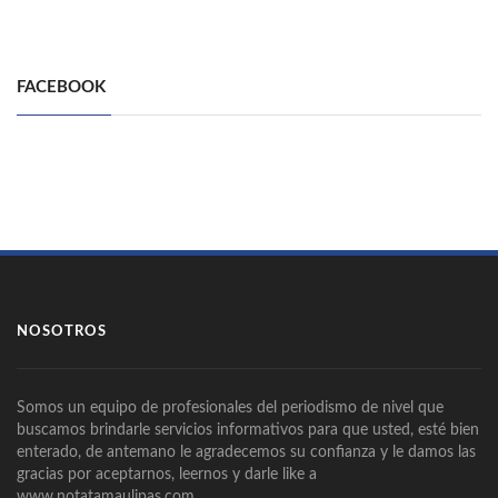
FACEBOOK
NOSOTROS
Somos un equipo de profesionales del periodismo de nivel que
buscamos brindarle servicios informativos para que usted, esté bien
enterado, de antemano le agradecemos su confianza y le damos las
gracias por aceptarnos, leernos y darle like a
www.notatamaulipas.com.