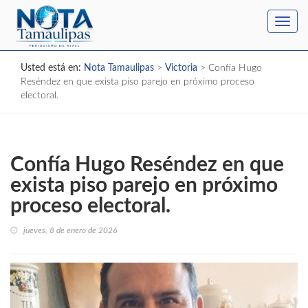
Toggl
navig
Usted está en:
Nota Tamaulipas
>
Victoria
>
Confía Hugo
Reséndez en que exista piso parejo en próximo proceso
electoral.
Confía Hugo Reséndez en que
exista piso parejo en próximo
proceso electoral.
jueves, 8 de enero de 2026