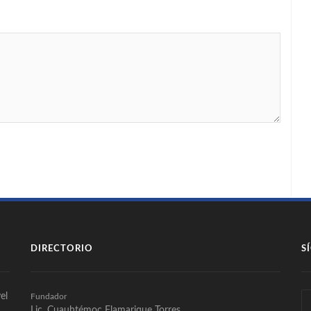
DIRECTORIO
S
el
Fundador
Lic. Cuauhtémoc Flamarique Torres