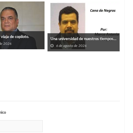
viaja de copiloto.
Una universidad de nuestros tiempos…
 de 2026
6 de agosto de 2026
Un p
6
nico