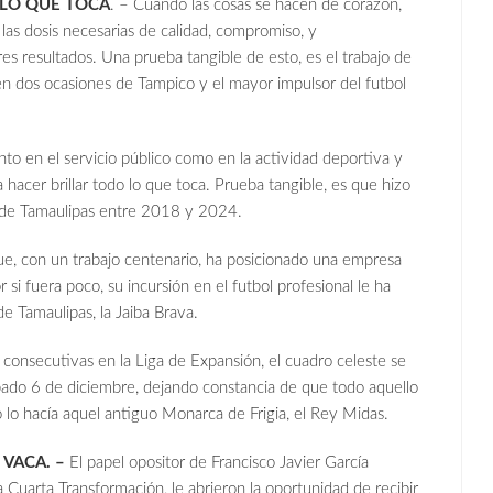
LO QUE TOCA
. – Cuando las cosas se hacen de corazón,
 las dosis necesarias de calidad, compromiso, y
es resultados. Una prueba tangible de esto, es el trabajo de
en dos ocasiones de Tampico y el mayor impulsor del futbol
o en el servicio público como en la actividad deportiva y
 hacer brillar todo lo que toca. Prueba tangible, es que hizo
a de Tamaulipas entre 2018 y 2024.
que, con un trabajo centenario, ha posicionado una empresa
 si fuera poco, su incursión en el futbol profesional le ha
e Tamaulipas, la Jaiba Brava.
consecutivas en la Liga de Expansión, el cuadro celeste se
ado 6 de diciembre, dejando constancia de que todo aquello
o lo hacía aquel antiguo Monarca de Frigia, el Rey Midas.
VACA. –
El papel opositor de Francisco Javier García
 Cuarta Transformación, le abrieron la oportunidad de recibir