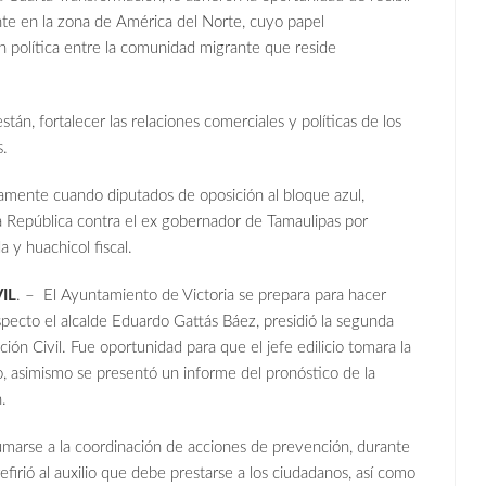
e en la zona de América del Norte, cuyo papel
 política entre la comunidad migrante que reside
tán, fortalecer las relaciones comerciales y políticas de los
s.
amente cuando diputados de oposición al bloque azul,
la República contra el ex gobernador de Tamaulipas por
a y huachicol fiscal.
IL
. – El Ayuntamiento de Victoria se prepara para hacer
especto el alcalde Eduardo Gattás Báez, presidió la segunda
ión Civil. Fue oportunidad para que el jefe edilicio tomara la
o, asimismo se presentó un informe del pronóstico de la
.
marse a la coordinación de acciones de prevención, durante
efirió al auxilio que debe prestarse a los ciudadanos, así como