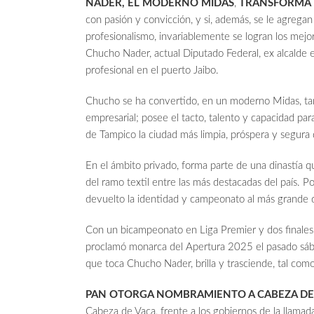
NADER, EL MODERNO MIDAS
,
TRANSFORMA 
con pasión y convicción, y si, además, se le agregan
profesionalismo, invariablemente se logran los mejor
Chucho Nader, actual Diputado Federal, ex alcalde 
profesional en el puerto Jaibo.
Chucho se ha convertido, en un moderno Midas, tant
empresarial; posee el tacto, talento y capacidad para
de Tampico la ciudad más limpia, próspera y segur
En el ámbito privado, forma parte de una dinastía 
del ramo textil entre las más destacadas del país. Por
devuelto la identidad y campeonato al más grande d
Con un bicampeonato en Liga Premier y dos finales 
proclamó monarca del Apertura 2025 el pasado sáb
que toca Chucho Nader, brilla y trasciende, tal com
PAN OTORGA NOMBRAMIENTO A CABEZA DE 
Cabeza de Vaca, frente a los gobiernos de la llamada