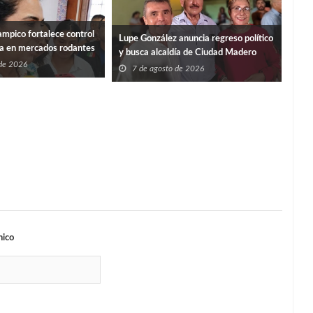
mpico fortalece control
“PO
Lupe González anuncia regreso político
ia en mercados rodantes
ISS
y busca alcaldía de Ciudad Madero
 de 2026
7
7 de agosto de 2026
nico