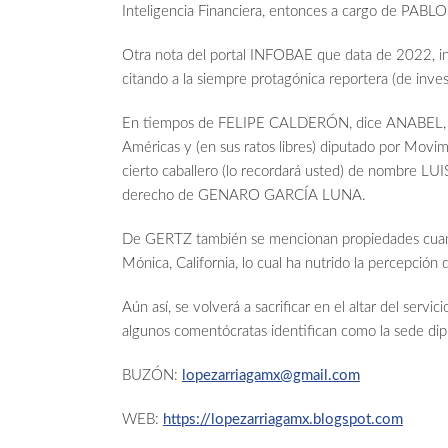
Inteligencia Financiera, entonces a cargo de PA
Otra nota del portal INFOBAE que data de 2022, incre
citando a la siempre protagónica reportera (de 
En tiempos de FELIPE CALDERÓN, dice ANABEL, cuan
Américas y (en sus ratos libres) diputado por Movim
cierto caballero (lo recordará usted) de nombre
derecho de GENARO GARCÍA LUNA.
De GERTZ también se mencionan propiedades cuant
Mónica, California, lo cual ha nutrido la percepció
Aún así, se volverá a sacrificar en el altar del servi
algunos comentócratas identifican como la sede dip
BUZÓN:
lopezarriagamx@gmail.com
WEB:
https://lopezarriagamx.blogspot.com