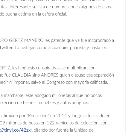
s. Interesante su lista de nombres, pues algunos de esos
 buena estima en la esfera oficial.
ANDRO GERTZ MANERO, es patente que ya fue incorporado a
Twitter. Lo fustigan como a cualquier prianista y hasta los
ERTZ, las hipótesis conspirativas se multiplican con
e no fue CLAUDIA sino ANDRÉS quien dispuso esa separación
pedir ni imponer, salvo el Congreso con mayoría calificada.
 a marcharse, este abogado millonetas al que no pocos
colección de bienes inmuebles y autos antiguos.
, firmado por “Redacción” en 2014 y luego actualizado en
9 millones de pesos en 122 vehículos de colección, con
://tinyl.co/42zx
), citando por fuente la Unidad de