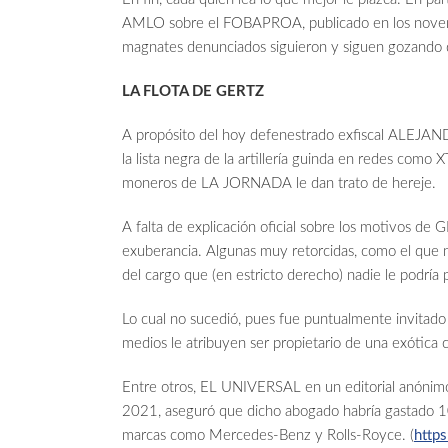
AMLO sobre el FOBAPROA, publicado en los noventa
magnates denunciados siguieron y siguen gozando de
LA FLOTA DE GERTZ
A propósito del hoy defenestrado exfiscal ALEJ
la lista negra de la artillería guinda en redes como X
moneros de LA JORNADA le dan trato de hereje.
A falta de explicación oficial sobre los motivos de G
exuberancia. Algunas muy retorcidas, como el qu
del cargo que (en estricto derecho) nadie le podría 
Lo cual no sucedió, pues fue puntualmente invitado
medios le atribuyen ser propietario de una exótica 
Entre otros, EL UNIVERSAL en un editorial anónimo
2021, aseguró que dicho abogado habría gastado 10
marcas como Mercedes-Benz y Rolls-Royce. (
https