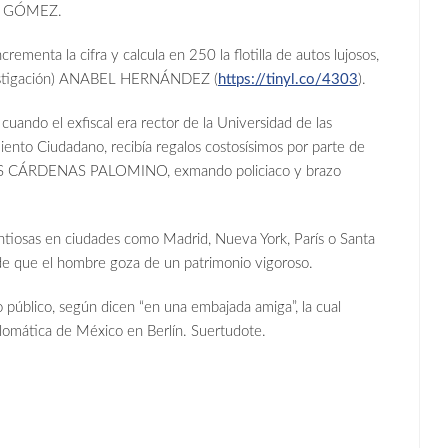
BLO GÓMEZ.
menta la cifra y calcula en 250 la flotilla de autos lujosos,
investigación) ANABEL HERNÁNDEZ (
https://tinyl.co/4303
).
do el exfiscal era rector de la Universidad de las
iento Ciudadano, recibía regalos costosísimos por parte de
 LUIS CÁRDENAS PALOMINO, exmando policiaco y brazo
iosas en ciudades como Madrid, Nueva York, París o Santa
n de que el hombre goza de un patrimonio vigoroso.
cio público, según dicen “en una embajada amiga”, la cual
lomática de México en Berlín. Suertudote.