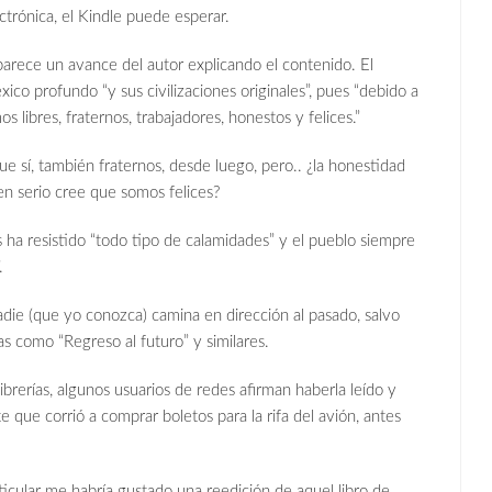
ctrónica, el Kindle puede esperar.
arece un avance del autor explicando el contenido. El
éxico profundo “y sus civilizaciones originales”, pues “debido a
 libres, fraternos, trabajadores, honestos y felices.”
 sí, también fraternos, desde luego, pero.. ¿la honestidad
en serio cree que somos felices?
s ha resistido “todo tipo de calamidades” y el pueblo siempre
.
Nadie (que yo conozca) camina en dirección al pasado, salvo
as como “Regreso al futuro” y similares.
ibrerías, algunos usuarios de redes afirman haberla leído y
 que corrió a comprar boletos para la rifa del avión, antes
rticular me habría gustado una reedición de aquel libro de