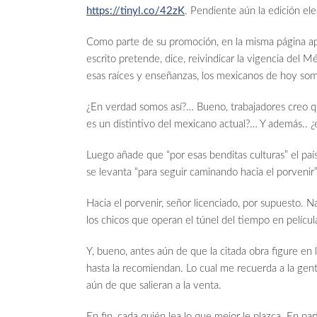
https://tinyl.co/42zK
. Pendiente aún la edición ele
Como parte de su promoción, en la misma página ap
escrito pretende, dice, reivindicar la vigencia del M
esas raíces y enseñanzas, los mexicanos de hoy somos
¿En verdad somos así?… Bueno, trabajadores creo que
es un distintivo del mexicano actual?… Y además.. ¿
Luego añade que “por esas benditas culturas” el paí
se levanta “para seguir caminando hacia el porvenir”
Hacia el porvenir, señor licenciado, por supuesto. 
los chicos que operan el túnel del tiempo en películ
Y, bueno, antes aún de que la citada obra figure en l
hasta la recomiendan. Lo cual me recuerda a la gente
aún de que salieran a la venta.
En fin, cada quién lea lo que mejor le plazca. En pa