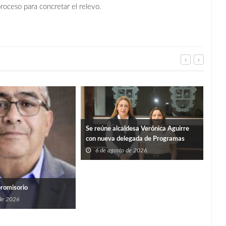
proceso para concretar el relevo.
Se reúne alcaldesa Verónica Aguirre
con nueva delegada de Programas
Federales en Tamaulipas
6 de agosto de 2026
Y S
promisorio
PER
 de 2026
6