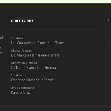
DIRECTORIO
S
el
Fundador
Lic. Cuauhtémoc Flamarique Torres
 su
Director General
 y
Lic. Marcela Flamarique Herrera
Director de Noticias
Guillermo Flamarique Herrera
Subdirector
Francisco Flamarique Torres
Jefe de Fotografía
Ramiro Ortíz