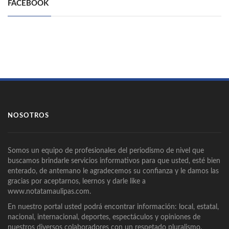
FACEBOOK
NOSOTROS
Somos un equipo de profesionales del periodismo de nivel que
buscamos brindarle servicios informativos para que usted, esté bien
enterado, de antemano le agradecemos su confianza y le damos las
gracias por aceptarnos, leernos y darle like a
www.notatamaulipas.com.
En nuestro portal usted podrá encontrar información: local, estatal,
nacional, internacional, deportes, espectáculos y opiniones de
nuestros diversos colaboradores con un respetado pluralismo.