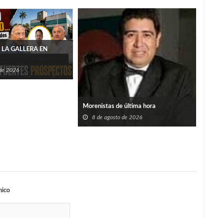
 LA GALLERA EN
 de 2026
San 
Morenistas de última hora
alca
capo
8 de agosto de 2026
8
nico