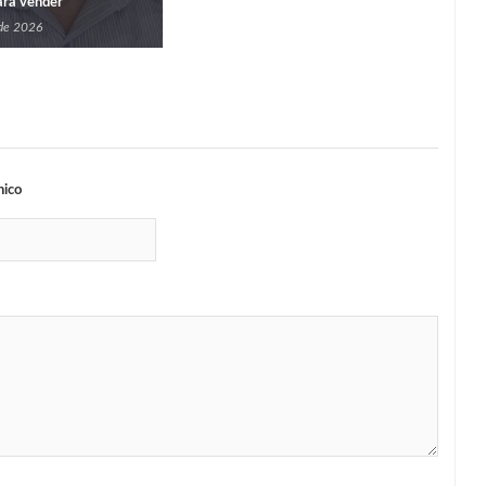
para vender
 de 2026
nico