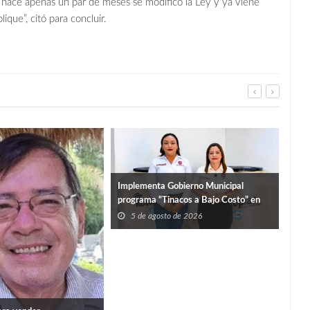
o hace apenas un par de meses se modificó la Ley y ya viene
ique”, citó para concluir.
SUP
Implementa Gobierno Municipal
DUR
programa “Tinacos a Bajo Costo” en
5
beneficio de las familias
5 de agosto de 2026
sanfernandenses