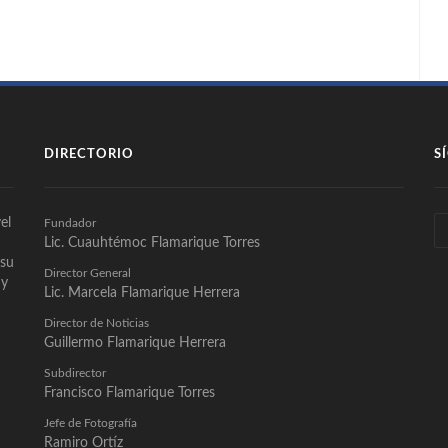
DIRECTORIO
S
el
Fundador
Lic. Cuauhtémoc Flamarique Torres
 su
Director General
 y
Lic. Marcela Flamarique Herrera
Director de Noticias
Guillermo Flamarique Herrera
Subdirector
Francisco Flamarique Torres
Jefe de Fotografía
Ramiro Ortíz