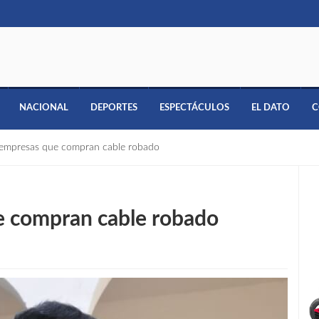
NACIONAL
DEPORTES
ESPECTÁCULOS
EL DATO
C
 empresas que compran cable robado
e compran cable robado