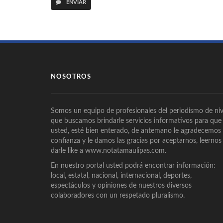
ENVIAR
NOSOTROS
Somos un equipo de profesionales del periodismo de niv
que buscamos brindarle servicios informativos para que
usted, esté bien enterado, de antemano le agradecemos
confianza y le damos las gracias por aceptarnos, leernos
darle like a www.notatamaulipas.com.
En nuestro portal usted podrá encontrar información:
local, estatal, nacional, internacional, deportes,
espectáculos y opiniones de nuestros diversos
colaboradores con un respetado pluralismo.