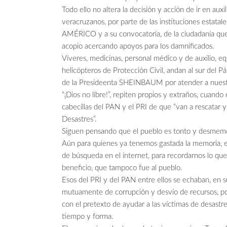
Todo ello no altera la decisión y acción de ir en auxi
veracruzanos, por parte de las instituciones estatal
AMÉRICO y a su convocatoria, de la ciudadanía que
acopio acercando apoyos para los damnificados.
Víveres, medicinas, personal médico y de auxilio, eq
helicópteros de Protección Civil, andan al sur del
de la Presideenta SHEINBAUM por atender a nuest
“¡Dios no libre!”, repiten propios y extraños, cuand
cabecillas del PAN y el PRI de que “van a rescatar y
Desastres”.
Siguen pensando que el pueblo es tonto y desmem
Aún para quienes ya tenemos gastada la memoria, ex
de búsqueda en el internet, para recordarnos lo q
beneficio, que tampoco fue al pueblo.
Esos del PRI y del PAN entre ellos se echaban, en 
mutuamente de corrupción y desvío de recursos, p
con el pretexto de ayudar a las víctimas de desast
tiempo y forma.