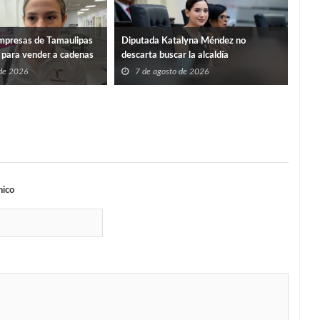
mpresas de Tamaulipas
Diputada Katalyna Méndez no
Armo
s para vender a cadenas
descarta buscar la alcaldía
femi
 de 2026
7 de agosto de 2026
7
nico