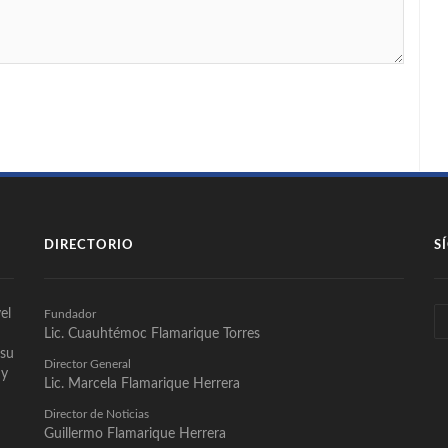
DIRECTORIO
S
el
Fundador
Lic. Cuauhtémoc Flamarique Torres
 su
Director General
 y
Lic. Marcela Flamarique Herrera
Director de Noticias
Guillermo Flamarique Herrera