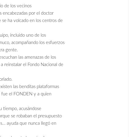
lio de los vecinos
es encabezadas por el doctor
 se ha volcado en los centros de
uipo, incluido uno de los
 Pánuco, acompañando los esfuerzos
ra gente.
o escuchan las amenazas de los
 a reinstalar el Fondo Nacional de
oriado.
isten las benditas plataformas
ue fue el FONDEN y a quien
su tiempo, acusándose
orque se robaban el presupuesto
res… ayuda que nunca llegó en