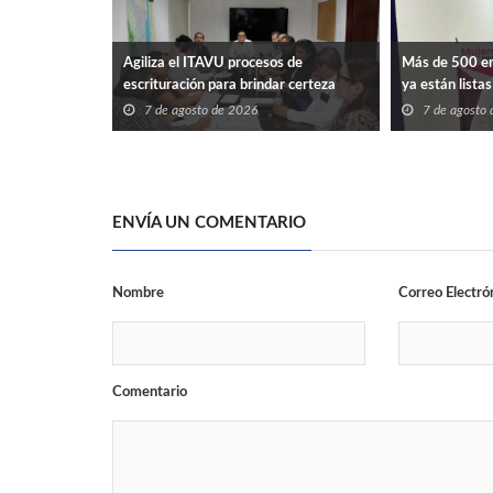
Agiliza el ITAVU procesos de
Más de 500 e
escrituración para brindar certeza
ya están lista
patrimonial a más familias de
comerciales
7 de agosto de 2026
7 de agosto
Tamaulipas
ENVÍA UN COMENTARIO
Nombre
Correo Electró
Comentario