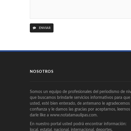
ENVIAR
NOSOTROS
Somos un equipo de profesionales del periodismo de niv
que buscamos brindarle servicios informativos para que
usted, esté bien enterado, de antemano le agradecemos
confianza y le damos las gracias por aceptarnos, leernos
darle like a www.notatamaulipas.com.
En nuestro portal usted podrá encontrar información:
local, estatal, nacional, internacional, deportes,