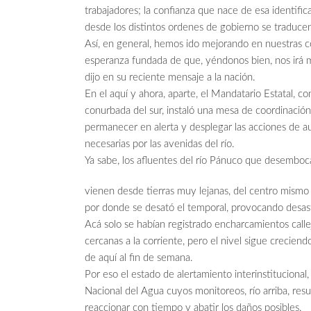
trabajadores; la confianza que nace de esa identifica
desde los distintos ordenes de gobierno se traducen
Así, en general, hemos ido mejorando en nuestras co
esperanza fundada de que, yéndonos bien, nos irá m
dijo en su reciente mensaje a la nación.
En el aquí y ahora, aparte, el Mandatario Estatal, co
conurbada del sur, instaló una mesa de coordinación
permanecer en alerta y desplegar las acciones de a
necesarias por las avenidas del río.
Ya sabe, los afluentes del río Pánuco que desemboc
vienen desde tierras muy lejanas, del centro mismo d
por donde se desató el temporal, provocando desast
Acá solo se habían registrado encharcamientos calle
cercanas a la corriente, pero el nivel sigue crecien
de aquí al fin de semana.
Por eso el estado de alertamiento interinstitucional
Nacional del Agua cuyos monitoreos, río arriba, res
reaccionar con tiempo y abatir los daños posibles.