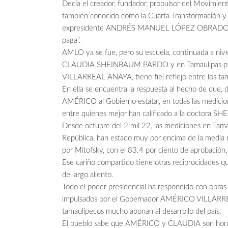
Decía el creador, fundador, propulsor del Movimien
también conocido como la Cuarta Transformación y 
expresidente ANDRÉS MANUEL LÓPEZ OBRADOR q
paga”.
AMLO ya se fue, pero su escuela, continuada a nivel
CLAUDIA SHEINBAUM PARDO y en Tamaulipas p
VILLARREAL ANAYA, tiene fiel reflejo entre los ta
En ella se encuentra la respuesta al hecho de que, d
AMÉRICO al Gobierno estatal, en todas las medicio
entre quienes mejor han calificado a la doctora 
Desde octubre del 2 mil 22, las mediciones en Tamau
República, han estado muy por encima de la media n
por Mitofsky, con el 83.4 por ciento de aprobación, l
Ese cariño compartido tiene otras reciprocidades q
de largo aliento.
Todo el poder presidencial ha respondido con obras 
impulsados por el Gobernador AMÉRICO VILLARREA
tamaulipecos mucho abonan al desarrollo del país.
El pueblo sabe que AMÉRICO y CLAUDIA son honest