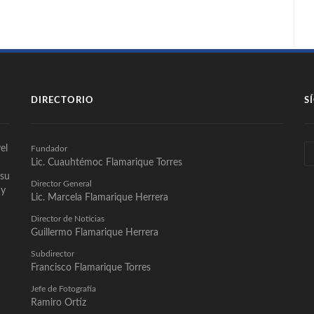
DIRECTORIO
S
el
Fundador
Lic. Cuauhtémoc Flamarique Torres
 su
Director General
 y
Lic. Marcela Flamarique Herrera
Director de Noticias
Guillermo Flamarique Herrera
Subdirector
Francisco Flamarique Torres
Jefe de Fotografía
Ramiro Ortíz