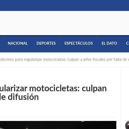
NACIONAL
DEPORTES
ESPECTÁCULOS
EL DATO
C
decreto para regularizar motocicletas: culpan a jefes fiscales por falta de 
ularizar motocicletas: culpan
 de difusión