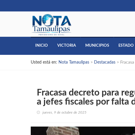
INICIO
VICTORIA
MUNICIPIOS
ESTADO
Usted está en:
Nota Tamaulipas
>
Destacadas
>
Fracasa 
Fracasa decreto para reg
a jefes fiscales por falta
jueves, 9 de octubre de 2025