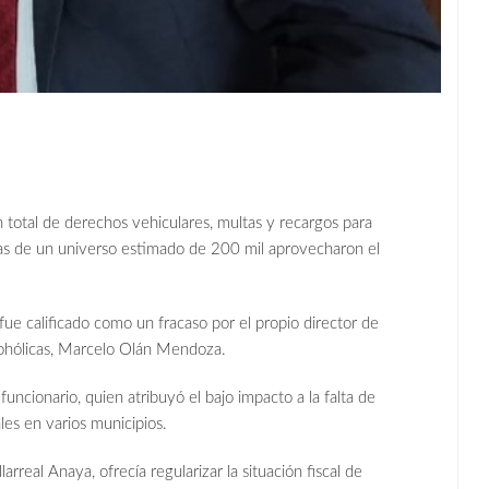
 total de derechos vehiculares, multas y recargos para
nas de un universo estimado de 200 mil aprovecharon el
ue calificado como un fracaso por el propio director de
cohólicas, Marcelo Olán Mendoza.
uncionario, quien atribuyó el bajo impacto a la falta de
ales en varios municipios.
rreal Anaya, ofrecía regularizar la situación fiscal de