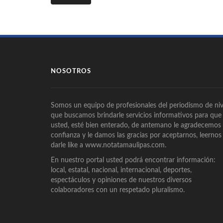
NOSOTROS
Somos un equipo de profesionales del periodismo de niv
que buscamos brindarle servicios informativos para que
usted, esté bien enterado, de antemano le agradecemos
confianza y le damos las gracias por aceptarnos, leernos
darle like a www.notatamaulipas.com.
En nuestro portal usted podrá encontrar información:
local, estatal, nacional, internacional, deportes,
espectáculos y opiniones de nuestros diversos
colaboradores con un respetado pluralismo.