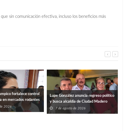
que sin comunicación efectiva, incluso los beneficios más
mpico fortalece control
“PO
Lupe González anuncia regreso político
ia en mercados rodantes
ISS
y busca alcaldía de Ciudad Madero
 de 2026
7
7 de agosto de 2026