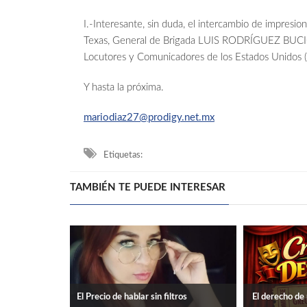
I.-Interesante, sin duda, el intercambio de impresio
Texas, General de Brigada LUIS RODRÍGUEZ BUCIO, y
Locutores y Comunicadores de los Estados Unid
Y hasta la próxima.
mariodiaz27@prodigy.net.mx
Etiquetas:
TAMBIÉN TE PUEDE INTERESAR
El Precio de hablar sin filtros
El derecho de r