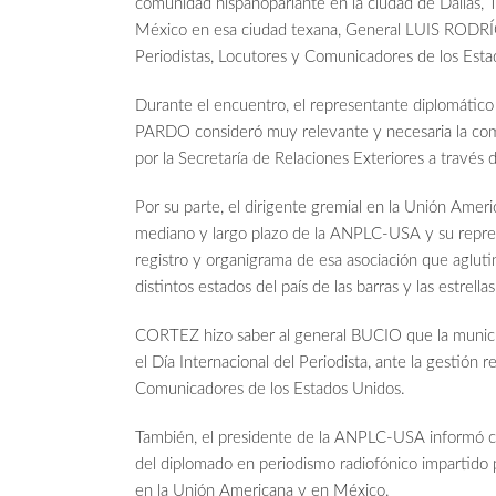
comunidad hispanoparlante en la ciudad de Dallas, 
México en esa ciudad texana, General LUIS RODRÍG
Periodistas, Locutores y Comunicadores de los 
Durante el encuentro, el representante diplomát
PARDO consideró muy relevante y necesaria la comu
por la Secretaría de Relaciones Exteriores a través d
Por su parte, el dirigente gremial en la Unión Amer
mediano y largo plazo de la ANPLC-USA y su represe
registro y organigrama de esa asociación que agluti
distintos estados del país de las barras y las estrellas
CORTEZ hizo saber al general BUCIO que la municip
el Día Internacional del Periodista, ante la gestión 
Comunicadores de los Estados Unidos.
También, el presidente de la ANPLC-USA informó co
del diplomado en periodismo radiofónico impartido po
en la Unión Americana y en México.