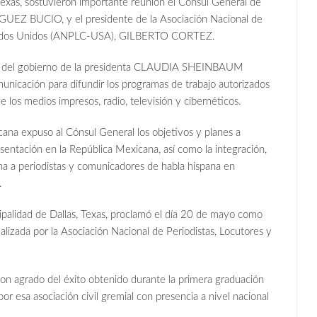
Texas, sostuvieron importante reunión el Cónsul General de
UEZ BUCIO, y el presidente de la Asociación Nacional de
Estados Unidos (ANPLC-USA), GILBERTO CORTEZ.
ico del gobierno de la presidenta CLAUDIA SHEINBAUM
nicación para difundir los programas de trabajo autorizados
e los medios impresos, radio, televisión y cibernéticos.
icana expuso al Cónsul General los objetivos y planes a
ntación en la República Mexicana, así como la integración,
na a periodistas y comunicadores de habla hispana en
.
alidad de Dallas, Texas, proclamó el día 20 de mayo como
realizada por la Asociación Nacional de Periodistas, Locutores y
n agrado del éxito obtenido durante la primera graduación
r esa asociación civil gremial con presencia a nivel nacional