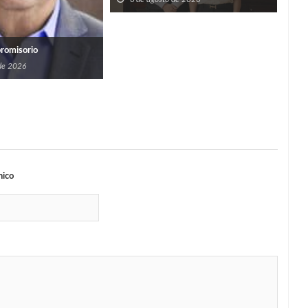
Y S
promisorio
PER
 de 2026
6
nico