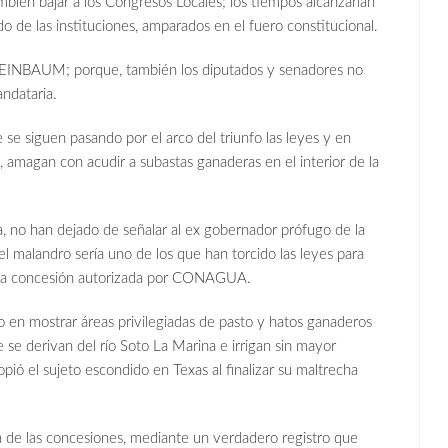
bién bajar a los Congresos Locales; los tiempos alcanzarían
do de las instituciones, amparados en el fuero constitucional.
SHEINBAUM; porque, también los diputados y senadores no
ndataria.
siguen pasando por el arco del triunfo las leyes y en
, amagan con acudir a subastas ganaderas en el interior de la
, no han dejado de señalar al ex gobernador prófugo de la
landro sería uno de los que han torcido las leyes para
on la concesión autorizada por CONAGUA.
n mostrar áreas privilegiadas de pasto y hatos ganaderos
 se derivan del río Soto La Marina e irrigan sin mayor
pió el sujeto escondido en Texas al finalizar su maltrecha
e las concesiones, mediante un verdadero registro que