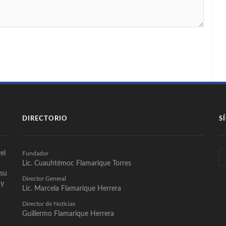
DIRECTORIO
S
el
Fundador
Lic. Cuauhtémoc Flamarique Torres
 su
Director General
 y
Lic. Marcela Flamarique Herrera
Director de Noticias
Guillermo Flamarique Herrera