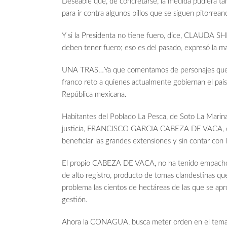
Deseable que, de concretarse, la medida pudiera tam
para ir contra algunos pillos que se siguen pitorrean
Y si la Presidenta no tiene fuero, dice, CLAUDA 
deben tener fuero; eso es del pasado, expresó la ma
UNA TRAS…Ya que comentamos de personajes que se 
franco reto a quienes actualmente gobiernan el país
República mexicana.
Habitantes del Poblado La Pesca, de Soto La Marina
justicia, FRANCISCO GARCIA CABEZA DE VACA, el ma
beneficiar las grandes extensiones y sin contar c
El propio CABEZA DE VACA, no ha tenido empacho e
de alto registro, producto de tomas clandestinas que
problema las cientos de hectáreas de las que se apro
gestión.
Ahora la CONAGUA, busca meter orden en el tema d