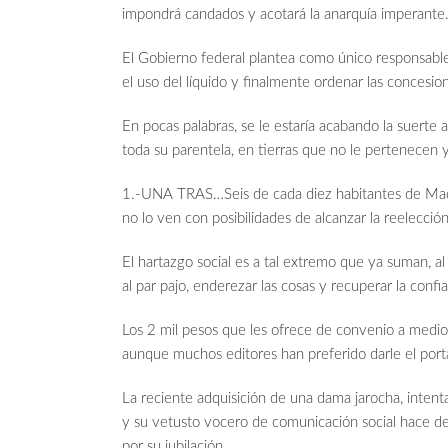
impondrá candados y acotará la anarquía imperante
El Gobierno federal plantea como único responsable
el uso del líquido y finalmente ordenar las concesio
En pocas palabras, se le estaría acabando la suerte 
toda su parentela, en tierras que no le pertenecen y 
1.-UNA TRAS…Seis de cada diez habitantes de Made
no lo ven con posibilidades de alcanzar la reelecci
El hartazgo social es a tal extremo que ya suman, a
al par pajo, enderezar las cosas y recuperar la conf
Los 2 mil pesos que les ofrece de convenio a medios 
aunque muchos editores han preferido darle el portaz
La reciente adquisición de una dama jarocha, inten
y su vetusto vocero de comunicación social hace de
por su jubilación.