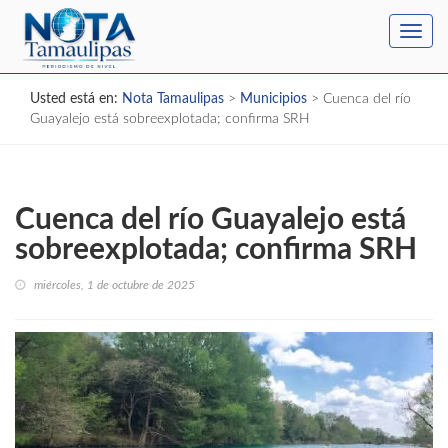
Toggl
navig
Usted está en:
Nota Tamaulipas
>
Municipios
>
Cuenca del río
Guayalejo está sobreexplotada; confirma SRH
Cuenca del río Guayalejo está
sobreexplotada; confirma SRH
miércoles, 1 de octubre de 2025